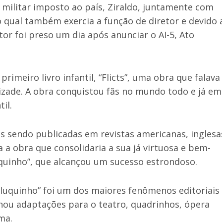
militar imposto ao país, Ziraldo, juntamente com
o qual também exercia a função de diretor e devido 
tor foi preso um dia após anunciar o AI-5, Ato
rimeiro livro infantil, “Flicts”, uma obra que falava
mizade. A obra conquistou fãs no mundo todo e já em
il.
es sendo publicadas em revistas americanas, inglesa
a a obra que consolidaria a sua já virtuosa e bem-
uquinho”, que alcançou um sucesso estrondoso.
aluquinho” foi um dos maiores fenômenos editoriais
nhou adaptações para o teatro, quadrinhos, ópera
ma.