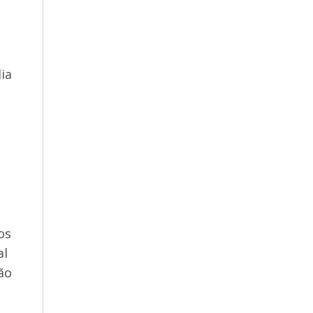
ia
os
al
ão