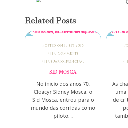
Related Posts
Posted on 16 set 2016
Po
/
0 Comments
/
usuario_principal
/
SID MOSCA
No início dos anos 70,
As ch
Cloacyr Sidney Mosca, o
uma 
Sid Mosca, entrou para o
de crí
mundo das corridas como
po
piloto....
tamb