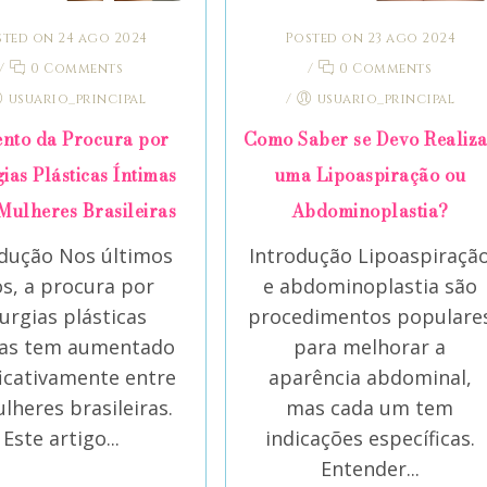
ted on 24 ago 2024
Posted on 23 ago 2024
/
0 Comments
/
0 Comments
usuario_principal
/
usuario_principal
nto da Procura por
Como Saber se Devo Realiz
ias Plásticas Íntimas
uma Lipoaspiração ou
Mulheres Brasileiras
Abdominoplastia?
odução Nos últimos
Introdução Lipoaspiraçã
s, a procura por
e abdominoplastia são
rurgias plásticas
procedimentos populare
mas tem aumentado
para melhorar a
ficativamente entre
aparência abdominal,
lheres brasileiras.
mas cada um tem
Este artigo...
indicações específicas.
Entender...