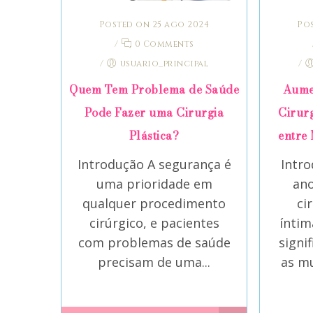
Posted on 25 ago 2024
Pos
/
0 Comments
/
usuario_principal
/
Quem Tem Problema de Saúde
Aume
Pode Fazer uma Cirurgia
Cirurg
Plástica?
entre 
Introdução A segurança é
Intr
uma prioridade em
ano
qualquer procedimento
ci
cirúrgico, e pacientes
ínti
com problemas de saúde
signi
precisam de uma...
as mu