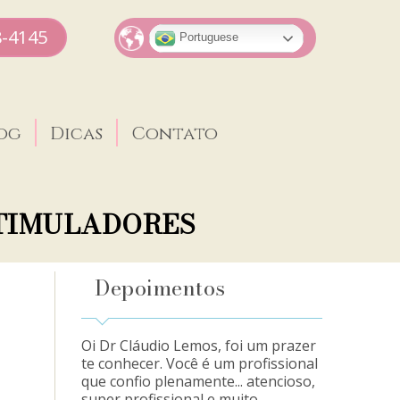
8-4145
Portuguese
og
Dicas
Contato
STIMULADORES
Depoimentos
Oi Dr Cláudio Lemos, foi um prazer
te conhecer. Você é um profissional
que confio plenamente... atencioso,
super profissional e muito