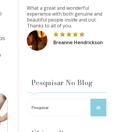
What a great and wonderful
o
experience with both genuine and
beautiful people inside and out.
Thanks to all of you.
os
Breanne Hendrickson
a
Pesquisar No Blog