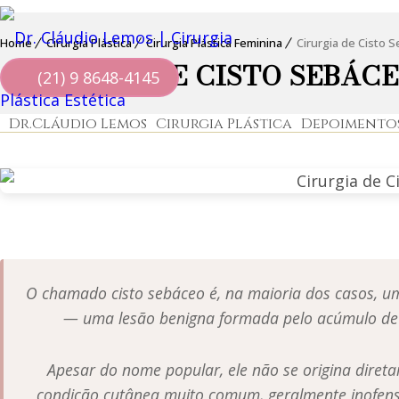
Home
Cirurgia Plástica
Cirurgia Plástica Feminina
Cirurgia de Cisto 
CIRURGIA DE CISTO SEBÁC
(21) 9 8648-4145
Dr.Cláudio Lemos
Cirurgia Plástica
Depoimento
O chamado cisto sebáceo é, na maioria dos casos, um 
— uma lesão benigna formada pelo acúmulo de 
Apesar do nome popular, ele não se origina diret
condição cutânea muito comum, geralmente inofens