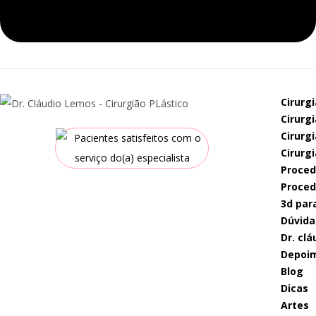
cirurg
cirur
cirur
cirurg
proce
proce
3d par
dúvida
dr. c
depoi
blog
dicas
artes