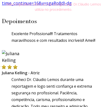
time_continue=16&v=sgaRo8dI-dg
Video explicativo sobre a cola cirúrgica que Dr.Cláudio Lemos
utiliza no procedimento.
Depoimentos
Excelente Profissional!!! Tratamentos
maravilhosos e com resultados incríveis!! Amei!!
Juliana Kelling - Atriz
Conheci Dr. Cláudio Lemos durante uma
reportagem e logo senti confiança e extrema
segurança no profissional. Paciência,
competência, carisma, profissionalismo e
dedicação. Todo meu respeito e admiração...