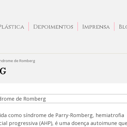
Plástica
Depoimentos
Imprensa
Bl
indrome de Romberg
RG
da como síndrome de Parry-Romberg, hemiatrofia
facial progressiva (AHP), é uma doença autoimune qu