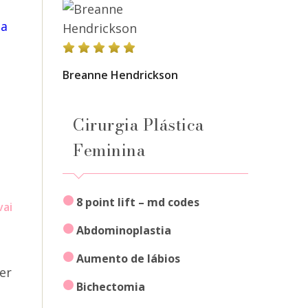
na
Breanne Hendrickson
Cirurgia Plástica
a
Feminina
8 point lift – md codes
vai
abdominoplastia
aumento de lábios
er
bichectomia