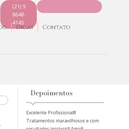
(21) 9
8648-
4145
og
Dicas
Contato
Depoimentos
Excelente Profissional!!!
Tratamentos maravilhosos e com
e
resultados incríveis!! Amei!!