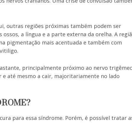
os nervos cranianos. Uma crise de convulsão tamb
ui, outras regiões próximas também podem ser
 ossos, a língua e a parte externa da orelha. A regi
 uma pigmentação mais acentuada e também com
itiligo.
stante, principalmente próximo ao nervo trigêmeo
 e até mesmo a cair, majoritariamente no lado
DROME?
cura para essa síndrome. Porém, é possível tratar a