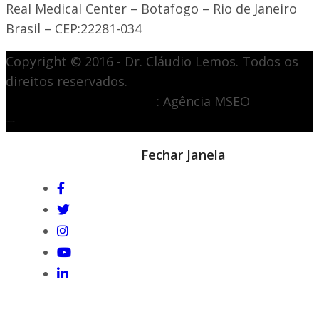
Real Medical Center – Botafogo – Rio de Janeiro
Brasil – CEP:22281-034
Copyright © 2016 - Dr. Cláudio Lemos. Todos os
direitos reservados.
Desenvolvimento de site
: Agência MSEO
acesse o melhor site de
Marketing Digital
Notícia em destaque
Fechar Janela
Gshow