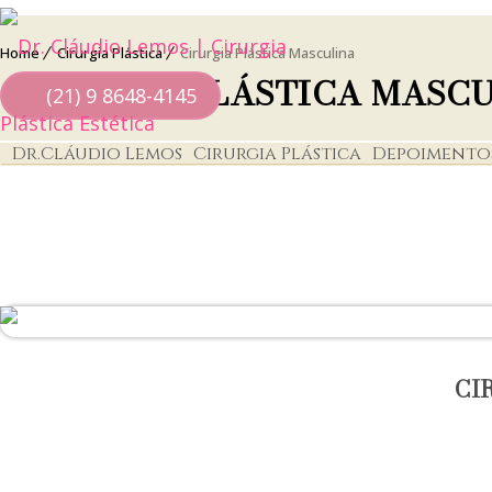
Home
Cirurgia Plástica
Cirurgia Plástica Masculina
CIRURGIA PLÁSTICA MASC
(21) 9 8648-4145
Dr.Cláudio Lemos
Cirurgia Plástica
Depoimento
CI