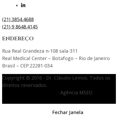
(21) 3854.4688
(21) 9 8648.4145
ENDEREÇO
Rua Real Grandeza n-108 sala-311
Real Medical Center – Botafogo – Rio de Janeiro
Brasil – CEP:22281-034
Copyright © 2016 - Dr. Cláudio Lemos. Todos os
direitos reservados.
Desenvolvimento de site
: Agência MSEO
acesse o melhor site de
Marketing Digital
Notícia em destaque
Fechar Janela