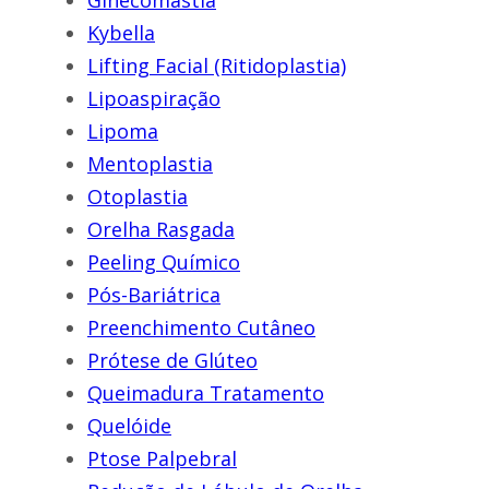
Ginecomastia
Kybella
Lifting Facial (Ritidoplastia)
Lipoaspiração
Lipoma
Mentoplastia
Otoplastia
Orelha Rasgada
Peeling Químico
Pós-Bariátrica
Preenchimento Cutâneo
Prótese de Glúteo
Queimadura Tratamento
Quelóide
Ptose Palpebral