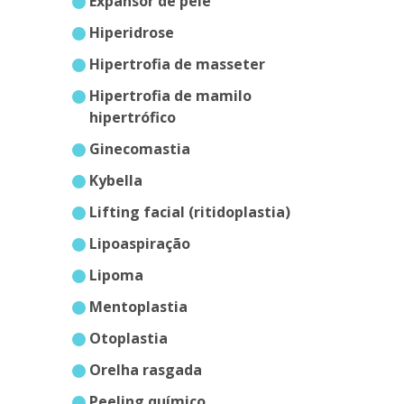
expansor de pele
hiperidrose
hipertrofia de masseter
hipertrofia de mamilo
hipertrófico
ginecomastia
kybella
lifting facial (ritidoplastia)
lipoaspiração
lipoma
mentoplastia
otoplastia
orelha rasgada
peeling químico