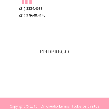
(21) 3854.4688
(21) 9 8648.4145
ENDEREÇO
Rua Real Grandeza n-108 sala-311
Real Medical Center – Botafogo – Rio de Janeiro
Brasil – CEP:22281-034
Copyright © 2016 - Dr. Cláudio Lemos. Todos os direitos