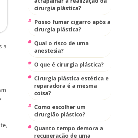
atrapalhar a realização da
cirurgia plástica?
posso fumar cigarro após a
cirurgia plástica?
qual o risco de uma
s a
anestesia?
o que é cirurgia plástica?
cirurgia plástica estética e
reparadora é a mesma
tam
coisa?
o
como escolher um
cirurgião plástico?
te,
quanto tempo demora a
recuperação de uma