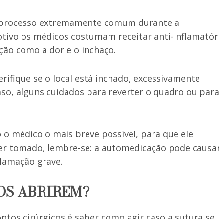
m processo extremamente comum durante a
otivo os médicos costumam receitar anti-inflamatór
ção como a dor e o inchaço.
erifique se o local está inchado, excessivamente
aso, alguns cuidados para reverter o quadro ou para
o médico o mais breve possível, para que ele
ser tomado, lembre-se: a automedicação pode causa
lamação grave.
TOS ABRIREM?
tos cirúrgicos é saber como agir caso a sutura se