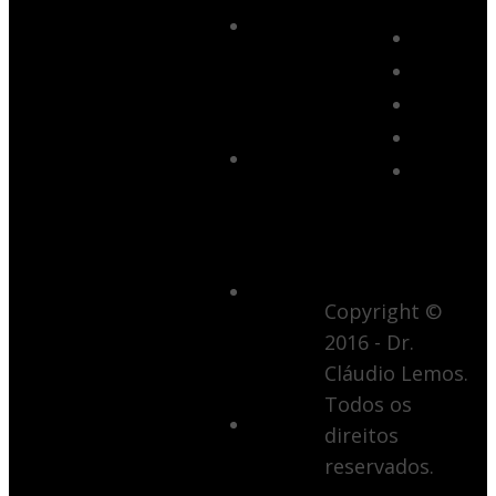
Procedimentos
Minimamente
Invasivos
Femininos
Procedimentos
Minimamente
Invasivos
(21) 3854.4688
Masculinos
(21) 9 8648.4145
3D
Copyright ©
Para
2016 - Dr.
Cirurgia
Cláudio Lemos.
Plástica
Todos os
Dúvidas
direitos
Sobre
reservados.
Cirurgia