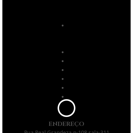
Plástica
– F.A.Q.
Dr.
Cláudio
Lemos
Depoimentos
Blog
Dicas
Artes
Imprensa
Contato
ENDEREÇO
Rua Real Grandeza n-108 sala-311