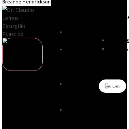
Breanne Hendrickson
Menu
Procediment
Estéticos
Cirurgia
Mulhere
Plástica
Homens
Cirurgia
Plástica
Inscreva-se
em
Idosos
Cirurgia
Plástica
Masculina
Siga nas
Cirurgia
redes
Plástica
sociais
Infantil