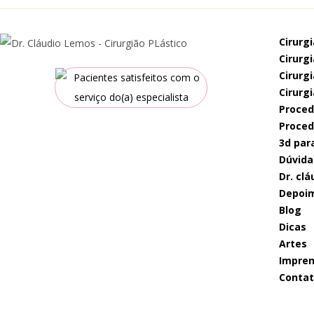
cirurg
cirur
cirur
cirurg
proce
proce
3d par
dúvida
dr. c
depoi
blog
dicas
artes
impre
conta