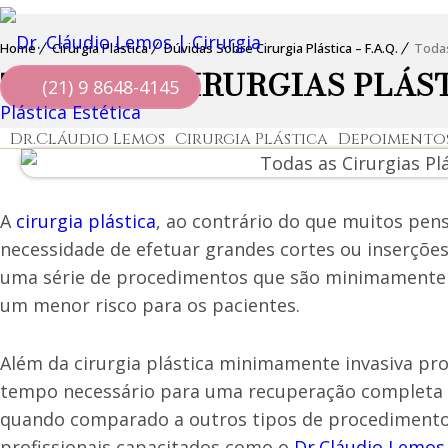
Home
Cirurgia Plástica
Dúvidas Sobre Cirurgia Plástica – F.A.Q.
Todas
TODAS AS CIRURGIAS PLÁST
(21) 9 8648-4145
Dr.Cláudio Lemos
Cirurgia Plástica
Depoimento
A
cirurgia plástica
, ao contrário do que muitos pen
necessidade de efetuar grandes cortes ou inserçõe
uma série de procedimentos que são minimamente 
um menor risco para os pacientes.
Além da cirurgia plástica minimamente invasiva pro
tempo necessário para uma recuperação completa 
quando comparado a outros tipos de procedimento
profissionais capacitados como o
Dr.Cláudio Lemos