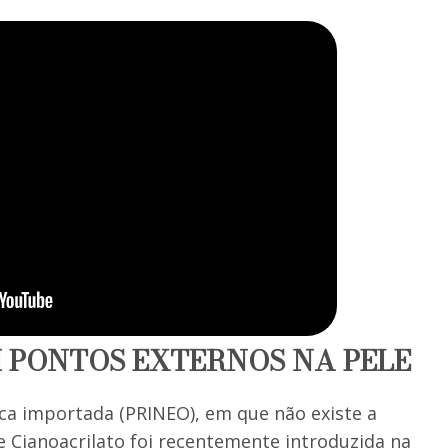
 PONTOS EXTERNOS NA PELE
ica importada (PRINEO), em que não existe a
e Cianoacrilato foi recentemente introduzida na