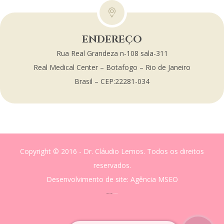
ENDEREÇO
Rua Real Grandeza n-108 sala-311
Real Medical Center – Botafogo – Rio de Janeiro
Brasil – CEP:22281-034
Copyright © 2016 - Dr. Cláudio Lemos. Todos os direitos
reservados.
Desenvolvimento de site
: Agência MSEO
acesse o melhor site de
Marketing Digital