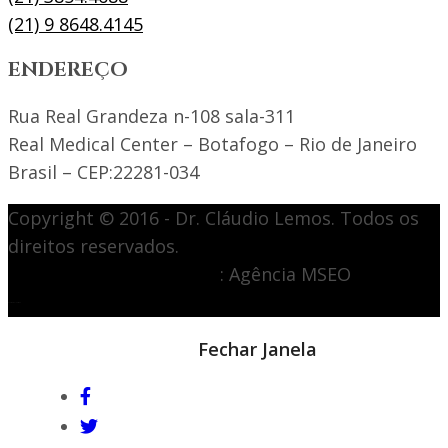
(21) 9 8648.4145
ENDEREÇO
Rua Real Grandeza n-108 sala-311
Real Medical Center – Botafogo – Rio de Janeiro
Brasil – CEP:22281-034
Copyright © 2016 - Dr. Cláudio Lemos. Todos os
direitos reservados.
Desenvolvimento de site
: Agência MSEO
acesse o melhor site de
Marketing Digital
Notícia em destaque
Fechar Janela