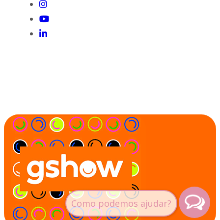
Gshow
Mônica Carvalho fez procedimento estético no
rosto antes do No Limite