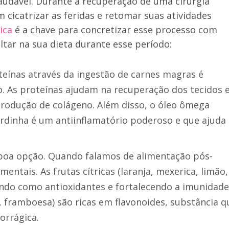
audável. Durante a recuperação de uma cirurgia
m cicatrizar as feridas e retomar suas atividades
ica
é a chave para concretizar esse processo com
ltar na sua dieta durante esse período:
teínas através da ingestão de carnes magras é
. As proteínas ajudam na recuperação dos tecidos 
 produção de colágeno. Além disso, o óleo ômega
rdinha é um antiinflamatório poderoso e que ajuda
 boa opção. Quando falamos de alimentação pós-
mentais. As frutas cítricas (laranja, mexerica, limão,
ando como antioxidantes e fortalecendo a imunidade.
 framboesa) são ricas em flavonoides, substância q
orrágica.