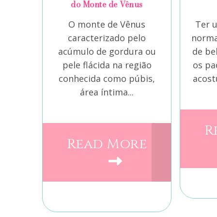
do Monte de Vênus
O monte de Vênus
Ter 
caracterizado pelo
norma
acúmulo de gordura ou
de be
pele flácida na região
os pa
conhecida como púbis,
acost
área íntima...
R
Read More