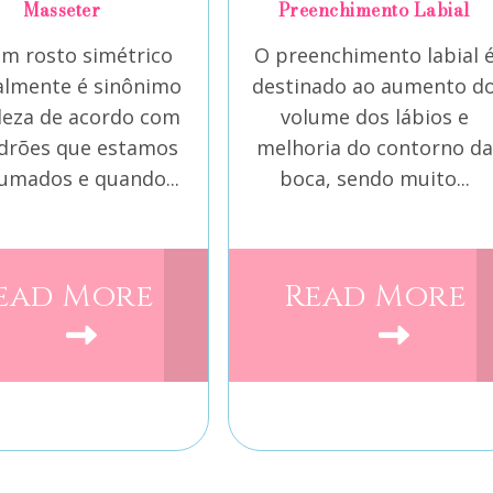
Masseter
Preenchimento Labial
um rosto simétrico
O preenchimento labial 
lmente é sinônimo
destinado ao aumento d
leza de acordo com
volume dos lábios e
drões que estamos
melhoria do contorno da
umados e quando...
boca, sendo muito...
ead More
Read More