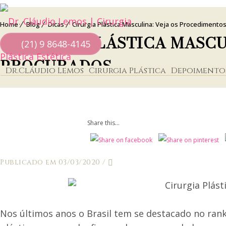
Home
Blog
Dicas
Cirurgia Plástica Masculina: Veja os Procedimento
CIRURGIA PLÁSTICA MASCU
(21) 9 8648-4145
PROCURADOS
Dr.Cláudio Lemos
Cirurgia Plástica
Depoimento
Share this...
Publicado em 03/03/2020
/
Nos últimos anos o Brasil tem se destacado no rank