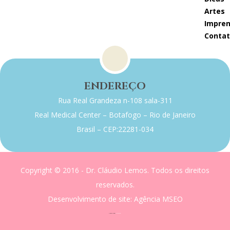
artes
impre
conta
ENDEREÇO
Rua Real Grandeza n-108 sala-311
Real Medical Center – Botafogo – Rio de Janeiro
Brasil – CEP:22281-034
Copyright © 2016 - Dr. Cláudio Lemos. Todos os direitos
reservados.
Desenvolvimento de site
: Agência MSEO
acesse o melhor site de
Marketing Digital