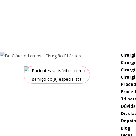
cirurg
cirur
cirur
cirurg
proce
proce
3d par
dúvida
dr. c
depoi
blog
dicas