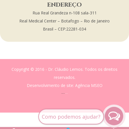
ENDEREÇO
Rua Real Grandeza n-108 sala-311
Real Medical Center – Botafogo – Rio de Janeiro
Brasil – CEP:22281-034
Copyright © 2016 - Dr. Cláudio Lemos. Todos os direitos
reservados.
Desenvolvimento de site
: Agência MSEO
acesse o melhor site de
Marketing Digital