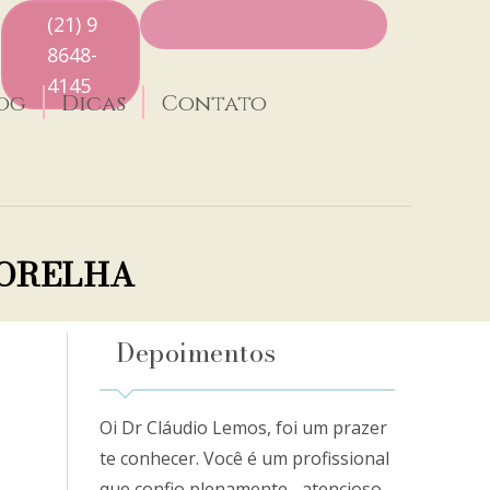
(21) 9
8648-
4145
og
Dicas
Contato
 ORELHA
Depoimentos
Oi Dr Cláudio Lemos, foi um prazer
te conhecer. Você é um profissional
que confio plenamente... atencioso,