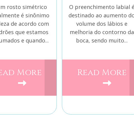
um rosto simétrico
O preenchimento labial 
lmente é sinônimo
destinado ao aumento d
leza de acordo com
volume dos lábios e
drões que estamos
melhoria do contorno da
umados e quando...
boca, sendo muito...
ead More
Read More