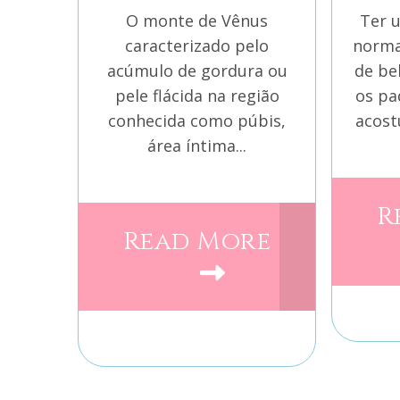
O monte de Vênus
Ter 
caracterizado pelo
norma
acúmulo de gordura ou
de be
pele flácida na região
os pa
conhecida como púbis,
acost
área íntima...
R
Read More