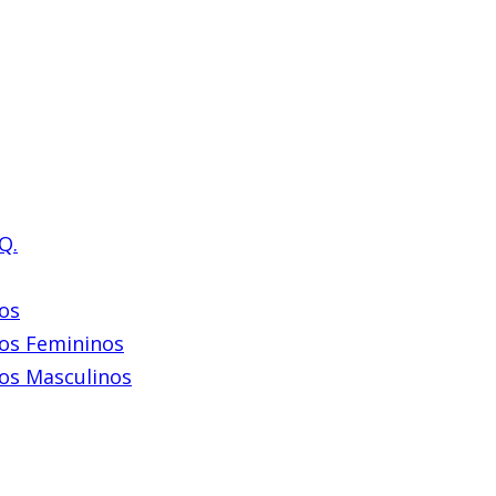
Q.
os
os Femininos
os Masculinos