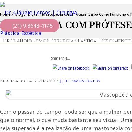
Home
Blog
Dicas
Mastopexia com Prótese: Saiba Como Funciona o
MASTOPEXIA COM PRÓTESE
(21) 9 8648-4145
Dr.Cláudio Lemos
Cirurgia Plástica
Depoimento
Share this...
Publicado em 24/11/2017
/
0 Comentários
Com o passar do tempo, pode ser que a mulher per
que o normal, o que muda bastante seu visual. Uma 
seja superada é a realização de uma mastopexia c