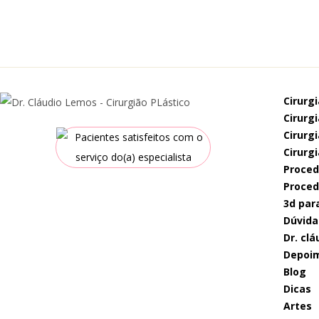
cirurg
cirur
cirur
cirurg
proce
proce
3d par
dúvida
dr. c
depoi
blog
dicas
artes