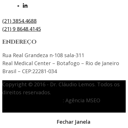
(21) 3854.4688
(21) 9 8648.4145
ENDEREÇO
Rua Real Grandeza n-108 sala-311
Real Medical Center – Botafogo – Rio de Janeiro
Brasil – CEP:22281-034
Copyright © 2016 - Dr. Cláudio Lemos. Todos os
direitos reservados.
Desenvolvimento de site
: Agência MSEO
acesse o melhor site de
Marketing Digital
Notícia em destaque
Fechar Janela