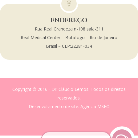
ENDEREÇO
Rua Real Grandeza n-108 sala-311
Real Medical Center – Botafogo – Rio de Janeiro
Brasil – CEP:22281-034
Copyright © 2016 - Dr. Cláudio Lemos. Todos os direitos
reservados.
Desenvolvimento de site
: Agência MSEO
acesse o melhor site de
Marketing Digital