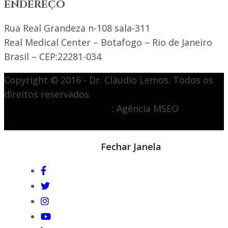
ENDEREÇO
Rua Real Grandeza n-108 sala-311
Real Medical Center – Botafogo – Rio de Janeiro
Brasil – CEP:22281-034
Copyright © 2016 - Dr. Cláudio Lemos. Todos os
direitos reservados.
Desenvolvimento de site
: Agência MSEO
acesse o melhor site de
Marketing Digital
Notícia em destaque
Fechar Janela