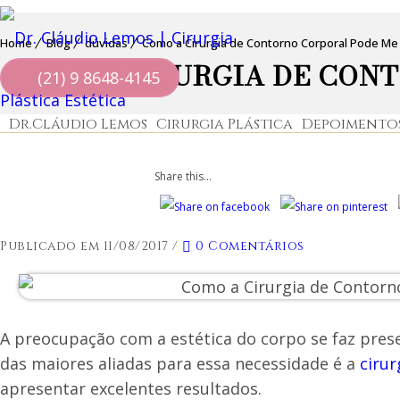
Home
Blog
dúvidas
Como a Cirurgia de Contorno Corporal Pode Me
COMO A CIRURGIA DE CON
(21) 9 8648-4145
Dr.Cláudio Lemos
Cirurgia Plástica
Depoimento
Share this...
Publicado em 11/08/2017
/
0 Comentários
A preocupação com a estética do corpo se faz pre
das maiores aliadas para essa necessidade é a
cirur
apresentar excelentes resultados.