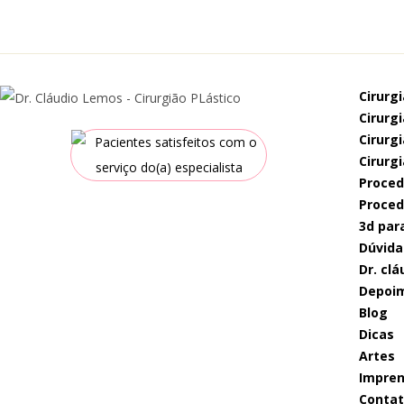
cirurg
cirur
cirur
cirurg
proce
proce
3d par
dúvida
dr. c
depoi
blog
dicas
artes
impre
conta