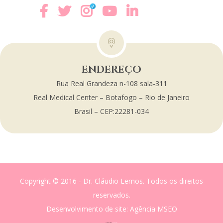
ENDEREÇO
Rua Real Grandeza n-108 sala-311
Real Medical Center – Botafogo – Rio de Janeiro
Brasil – CEP:22281-034
Copyright © 2016 - Dr. Cláudio Lemos. Todos os direitos
reservados.
Desenvolvimento de site
: Agência MSEO
acesse o melhor site de
Marketing Digital