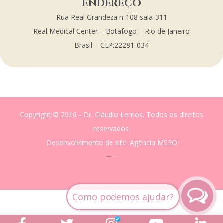
ENDEREÇO
Rua Real Grandeza n-108 sala-311
Real Medical Center – Botafogo – Rio de Janeiro
Brasil – CEP:22281-034
Copyright © 2016 - Dr. Cláudio Lemos. Todos os direitos
reservados.
Desenvolvimento de site
: Agência MSEO
acesse o melhor site de
Marketing Digital