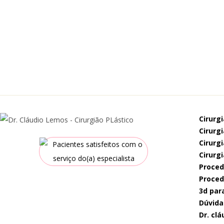
cirurg
cirur
cirur
cirurg
proce
proce
3d par
dúvida
dr. c