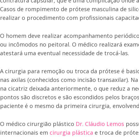
contratura capsular, que é uma complicação onde a 
Casos de rompimento de prótese masculina de silico
realizar o procedimento com profissionais capacita
O homem deve realizar acompanhamento periódico c
ou incômodos no peitoral. O médico realizará exam
atestará uma eventual necessidade de trocá-las.
A cirurgia para remoção ou troca da prótese é bas
nas axilas (conhecidos como incisão transaxilar). Na
na cicatriz deixada anteriormente, o que reduz a ne
pontos são discretos e são escondidos pelos braço
paciente é o mesmo da primeira cirurgia, envolv
O médico cirurgião plástico
Dr. Cláudio Lemos
possu
internacionais em
cirurgia plástica
e troca de próte