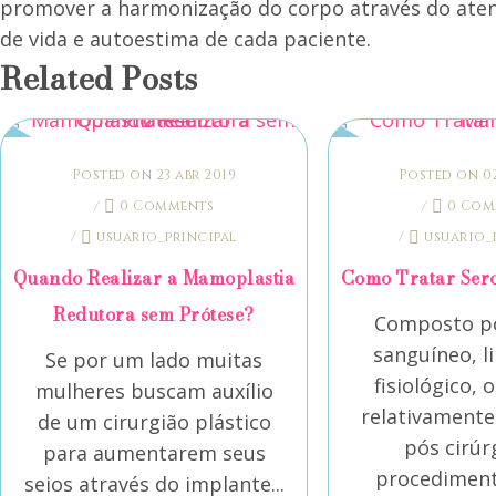
promover a harmonização do corpo através do ate
de vida e autoestima de cada paciente.
Related Posts
Posted on 23 abr 2019
Posted on 02
/
0 Comments
/
0 Com
/
usuario_principal
/
usuario_
Quando Realizar a Mamoplastia
Como Tratar Se
Redutora sem Prótese?
Composto p
sanguíneo, li
Se por um lado muitas
fisiológico, 
mulheres buscam auxílio
relativament
de um cirurgião plástico
pós cirúr
para aumentarem seus
procediment
seios através do implante...