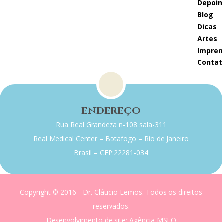
depoi
blog
dicas
artes
impre
conta
ENDEREÇO
Rua Real Grandeza n-108 sala-311
Real Medical Center – Botafogo – Rio de Janeiro
Brasil – CEP:22281-034
Copyright © 2016 - Dr. Cláudio Lemos. Todos os direitos
reservados.
Desenvolvimento de site
: Agência MSEO