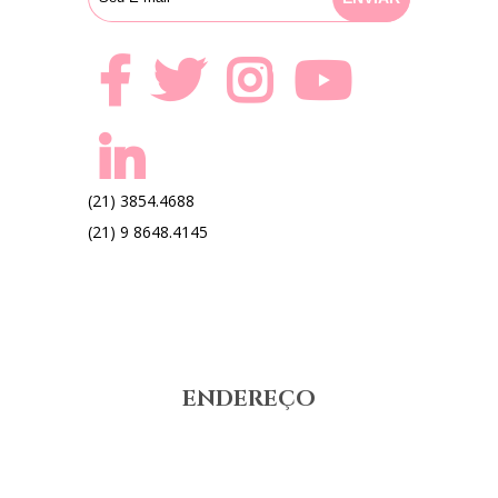
(21) 3854.4688
(21) 9 8648.4145
ENDEREÇO
Rua Real Grandeza n-108 sala-311
Real Medical Center – Botafogo – Rio de Janeiro
Brasil – CEP:22281-034