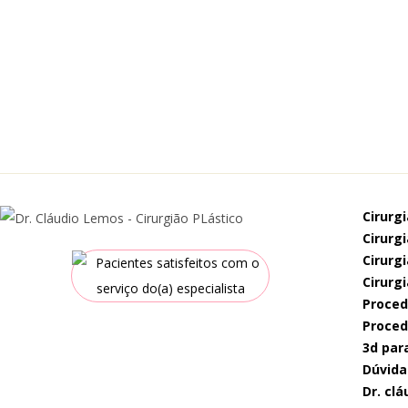
cirurg
cirur
cirur
cirurg
proce
proce
3d par
dúvida
dr. c