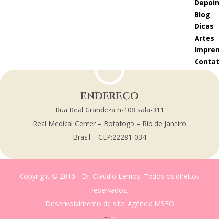
depoi
blog
dicas
artes
impre
conta
ENDEREÇO
Rua Real Grandeza n-108 sala-311
Real Medical Center – Botafogo – Rio de Janeiro
Brasil – CEP:22281-034
Copyright © 2016 - Dr. Cláudio Lemos. Todos os direitos
reservados.
Desenvolvimento de site
: Agência MSEO
acesse o melhor site de
Marketing Digital