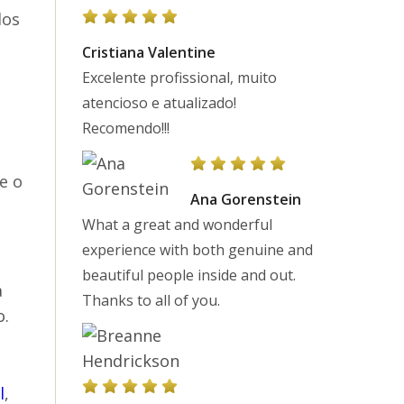
dos
Cristiana Valentine
Excelente profissional, muito
atencioso e atualizado!
Recomendo!!!
e o
Ana Gorenstein
What a great and wonderful
experience with both genuine and
beautiful people inside and out.
a
Thanks to all of you.
o.
l
,