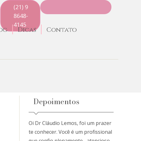
(21) 9
8648-
4145
og
Dicas
Contato
Depoimentos
Oi Dr Cláudio Lemos, foi um prazer
te conhecer. Você é um profissional
que confio plenamente... atencioso,