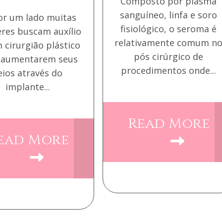
Composto por plasma
sanguíneo, linfa e soro
or um lado muitas
fisiológico, o seroma é
res buscam auxílio
relativamente comum n
 cirurgião plástico
pós cirúrgico de
 aumentarem seus
procedimentos onde...
eios através do
implante...
Read More
ead More