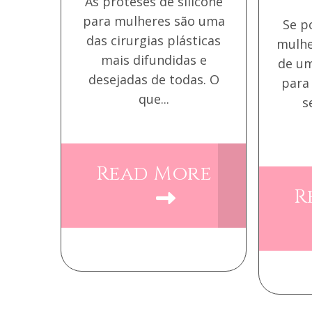
As próteses de silicone
para mulheres são uma
Se p
das cirurgias plásticas
mulhe
mais difundidas e
de um
desejadas de todas. O
para
que...
s
Read More
R