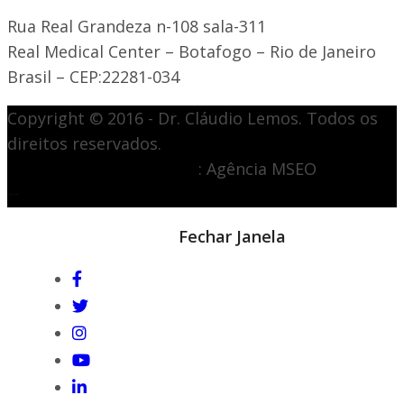
Rua Real Grandeza n-108 sala-311
Real Medical Center – Botafogo – Rio de Janeiro
Brasil – CEP:22281-034
Copyright © 2016 - Dr. Cláudio Lemos. Todos os
direitos reservados.
Desenvolvimento de site
: Agência MSEO
acesse o melhor site de
Marketing Digital
Notícia em destaque
Fechar Janela