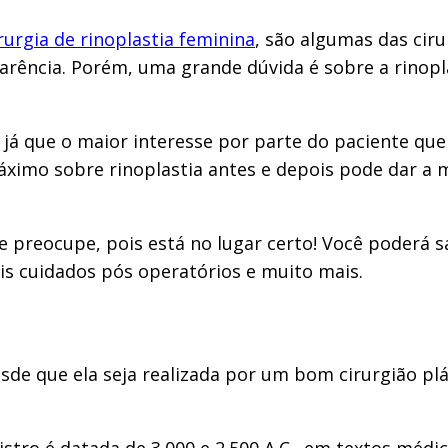
rurgia de rinoplastia feminina
, são algumas das cir
arência. Porém, uma grande dúvida é sobre a rinopl
 já que o maior interesse por parte do paciente q
áximo sobre rinoplastia antes e depois pode dar a 
 preocupe, pois está no lugar certo! Você poderá s
ais cuidados pós operatórios e muito mais.
de que ela seja realizada por um bom cirurgião plást
stro é datada de 3.000 e 2.500 A.C., em textos médi