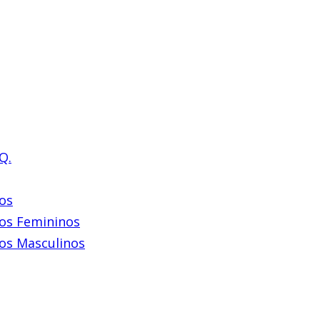
Q.
os
os Femininos
os Masculinos