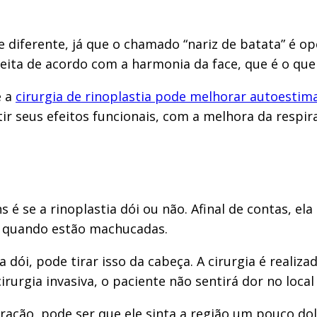
te diferente, já que o chamado “nariz de batata” é
feita de acordo com a harmonia da face, que é o que
e a
cirurgia de rinoplastia pode melhorar autoestim
ir seus efeitos funcionais, com a melhora da respi
é se a rinoplastia dói ou não. Afinal de contas, el
m quando estão machucadas.
dói, pode tirar isso da cabeça. A cirurgia é realiza
irurgia invasiva, o paciente não sentirá dor no local
ção, pode ser que ele sinta a região um pouco dolor