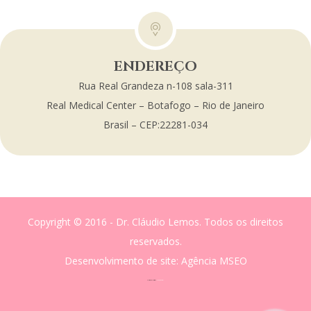
ENDEREÇO
Rua Real Grandeza n-108 sala-311
Real Medical Center – Botafogo – Rio de Janeiro
Brasil – CEP:22281-034
Copyright © 2016 - Dr. Cláudio Lemos. Todos os direitos
reservados.
Desenvolvimento de site
: Agência MSEO
acesse o melhor site de
Marketing Digital