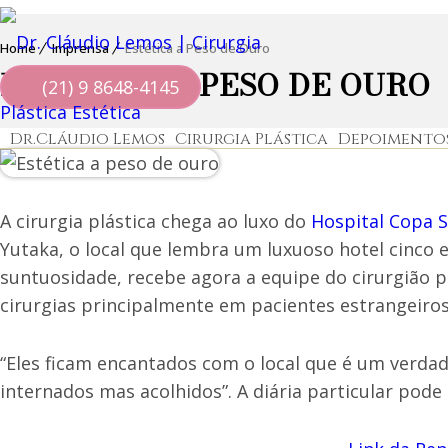
Home
Imprensa
Estética a Peso de Ouro
ESTÉTICA A PESO DE OURO
(21) 9 8648-4145
Dr.Cláudio Lemos
Cirurgia Plástica
Depoimento
A cirurgia plástica chega ao luxo do
Hospital Copa S
Yutaka, o local que lembra um luxuoso hotel cinco 
suntuosidade, recebe agora a equipe do cirurgião p
cirurgias principalmente em pacientes estrangeiros
“Eles ficam encantados com o local que é um verdad
internados mas acolhidos”. A diária particular pode 