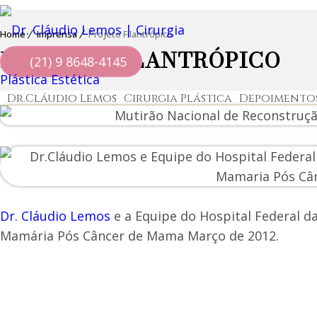
Home
Imprensa
Projeto Filantrópico
PROJETO FILANTRÓPICO
(21) 9 8648-4145
Dr.Cláudio Lemos
Cirurgia Plástica
Depoimento
Dr. Cláudio Lemos
e a Equipe do Hospital Federal d
Mamária Pós Câncer de Mama Março de 2012.