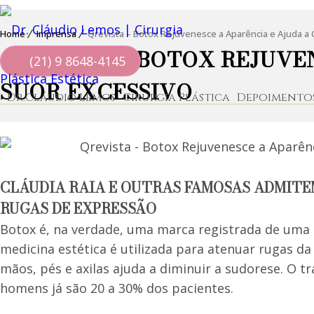
Home
Imprensa
Qrevista – Botox Rejuvenesce a Aparência e Ajuda a 
QREVISTA – BOTOX REJUVE
(21) 9 8648-4145
SUOR EXCESSIVO
Dr.Cláudio Lemos
Cirurgia Plástica
Depoimento
CLÁUDIA RAIA E OUTRAS FAMOSAS ADMITE
RUGAS DE EXPRESSÃO
Botox é, na verdade, uma marca registrada de uma 
medicina estética é utilizada para atenuar rugas da
mãos, pés e axilas ajuda a diminuir a sudorese. O t
homens já são 20 a 30% dos pacientes.