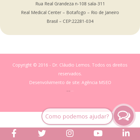
Rua Real Grandeza n-108 sala-311
Real Medical Center – Botafogo – Rio de Janeiro
Brasil – CEP:22281-034
Copyright © 2016 - Dr. Cláudio Lemos. Todos os direitos
reservados.
Desenvolvimento de site
: Agência MSEO
acesse o melhor site de
Marketing Digital