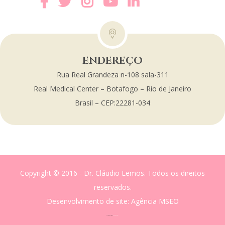
ENDEREÇO
Rua Real Grandeza n-108 sala-311
Real Medical Center – Botafogo – Rio de Janeiro
Brasil – CEP:22281-034
Copyright © 2016 - Dr. Cláudio Lemos. Todos os direitos
reservados.
Desenvolvimento de site
: Agência MSEO
acesse o melhor site de
Marketing Digital