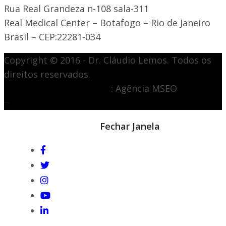
Rua Real Grandeza n-108 sala-311
Real Medical Center – Botafogo – Rio de Janeiro
Brasil – CEP:22281-034
Copyright © 2016 - Dr. Cláudio Lemos. Todos os
direitos reservados.
Desenvolvimento de site
: Agência MSEO
acesse o melhor site de
Marketing Digital
Notícia em destaque
Fechar Janela