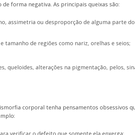
e forma negativa. As principais queixas são:
o, assimetria ou desproporção de alguma parte do
e tamanho de regiões como nariz, orelhas e seios;
zes, queloides, alterações na pigmentação, pelos, sin
ismorfia corporal tenha pensamentos obsessivos q
emplo:
ra verificar o defeito que somente ela enxerga;