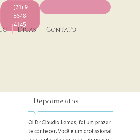
(21) 9
8648-
4145
og
Dicas
Contato
Depoimentos
Oi Dr Cláudio Lemos, foi um prazer
te conhecer. Você é um profissional
que confio plenamente... atencioso,