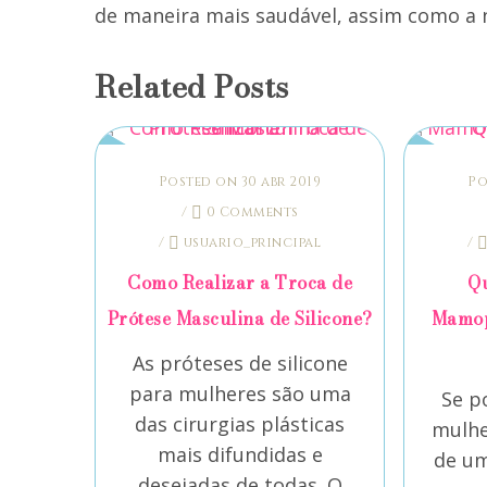
de maneira mais saudável, assim como a n
Related Posts
Posted on 30 abr 2019
Po
/
0 Comments
/
usuario_principal
/
Como Realizar a Troca de
Qu
Prótese Masculina de Silicone?
Mamop
As próteses de silicone
para mulheres são uma
Se p
das cirurgias plásticas
mulhe
mais difundidas e
de um
desejadas de todas. O