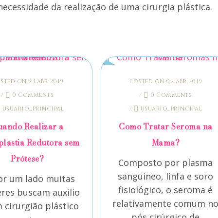
ecessidade da realização de uma cirurgia plástica.
sted on 23 abr 2019
Posted on 02 abr 2019
/
0 Comments
/
0 Comments
usuario_principal
/
usuario_principal
ando Realizar a
Como Tratar Seroma na
lastia Redutora sem
Mama?
Prótese?
Composto por plasma
sanguíneo, linfa e soro
or um lado muitas
fisiológico, o seroma é
res buscam auxílio
relativamente comum n
 cirurgião plástico
pós cirúrgico de