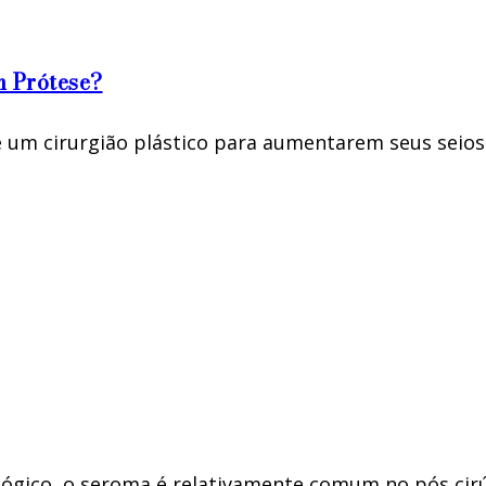
m Prótese?
 um cirurgião plástico para aumentarem seus seios 
ológico, o seroma é relativamente comum no pós cir