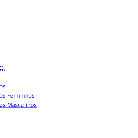
Q.
os
os Femininos
os Masculinos