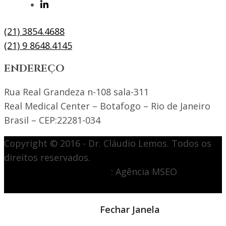
(21) 3854.4688
(21) 9 8648.4145
ENDEREÇO
Rua Real Grandeza n-108 sala-311
Real Medical Center – Botafogo – Rio de Janeiro
Brasil – CEP:22281-034
Copyright © 2016 - Dr. Cláudio Lemos. Todos os
direitos reservados.
Desenvolvimento de site
: Agência MSEO
acesse o melhor site de
Marketing Digital
Notícia em destaque
Fechar Janela