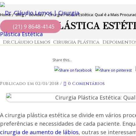
Home
Blog
dúvidas
Cirurgia Plástica Estética: Qual é a Mais Procur
CIRURGIA PLÁSTICA ESTÉT
(21) 9 8648-4145
Dr.Cláudio Lemos
Cirurgia Plástica
Depoimento
Share this...
Publicado em 02/01/2018
/
0 Comentários
A cirurgia plástica estética se divide em vários pr
preferências e necessidades de cada paciente. Enq
cirurgia de aumento de lábios
, outras se interess