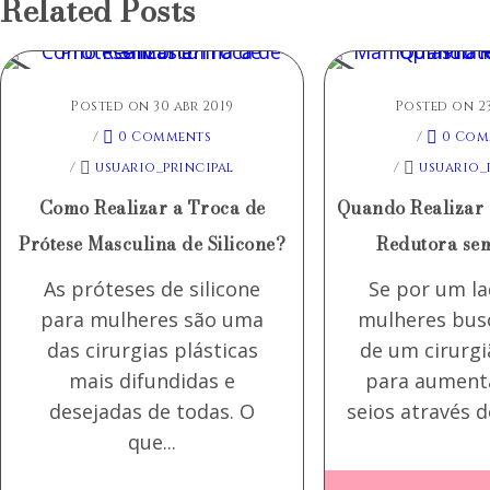
Related Posts
Posted on 30 abr 2019
Posted on 23
/
0 Comments
/
0 Com
/
usuario_principal
/
usuario_
Como Realizar a Troca de
Quando Realizar
Prótese Masculina de Silicone?
Redutora sem
As próteses de silicone
Se por um l
para mulheres são uma
mulheres bus
das cirurgias plásticas
de um cirurgi
mais difundidas e
para aument
desejadas de todas. O
seios através d
que...