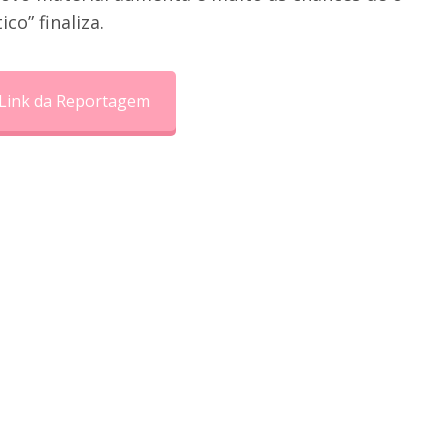
co” finaliza.
Link da Reportagem