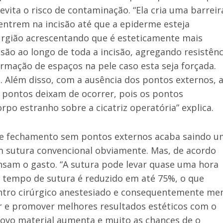
vita o risco de contaminação. “Ela cria uma barreir
 entrem na incisão até que a epiderme esteja
rurgião acrescentando que é esteticamente mais
nsão ao longo de toda a incisão, agregando resistênc
ormação de espaços na pele caso esta seja forçada.
l. Além disso, com a ausência dos pontos externos, 
 pontos deixam de ocorrer, pois os pontos
po estranho sobre a cicatriz operatória” explica.
 de fechamento sem pontos externos acaba saindo u
om sutura convencional obviamente. Mas, de acordo
sam o gasto. “A sutura pode levar quase uma hora
 o tempo de sutura é reduzido em até 75%, o que
entro cirúrgico anestesiado e consequentemente me
icar e promover melhores resultados estéticos com o
ovo material aumenta e muito as chances de o